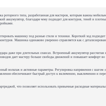
 роторного типа, разработанная для мастеров, которым важны мобильно
кий аккумулятор, благодаря чему подходит для контуров, теней и плотны
тройками.
даптировать машинку под разные стили и техники. Короткий ход подходит
контуров. Машинка одинаково уверенно справляется как с детализирова
ара даже при длительных сеансах. Встроенный аккумулятор рассчитан на
роводов дает мастеру больше свободы движений и повышает комфорт во в
нный вольтаж и активные параметры. Регулировка напряжения с шагом ±0
авления обеспечивают быстрый доступ к включению, выключению и пер
ртриджей, что позволяет использовать привычные расходные материалы 