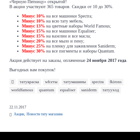
«Черную Пятницу» открытой!
В акции участвуют 365 товаров. Скидки от 10 до 30%.
Минус 10%
на все машинки Spectra;
Минус 10%
на всю тату мебель;
Минус 13%
на цветные наборы World Famous;
Минус 15%
на все машинки Equaliser;
Минус 15%
на вазелин и все масла;
Минус 20%
на все мыло и пену;
Минус 25%
на пленку для заживления Saniderm;
Минус 30%
на все пигменты и наборы Quantum.
Акция действует на заказы, оплаченные
24 ноября 2017 года
.
Выгодных вам покупок!
татукраска
wfсеты
татумашины
spectra
fkirons
worldfamous
quantum
equaliser
saniderm
татууход
22.11.2017
Акции
,
Новости тату магазина