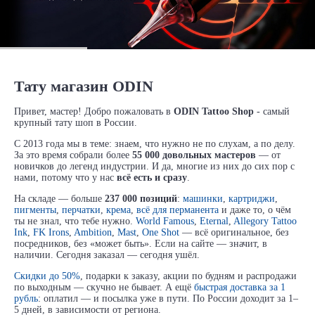
Тату магазин ODIN
Привет, мастер! Добро пожаловать в
ODIN Tattoo Shop
- самый
крупный тату шоп в России.
С 2013 года мы в теме: знаем, что нужно не по слухам, а по делу.
За это время собрали более
55 000 довольных мастеров
— от
новичков до легенд индустрии. И да, многие из них до сих пор с
нами, потому что у нас
всё есть и сразу
.
На складе — больше
237 000 позиций
:
машинки
,
картриджи
,
пигменты
,
перчатки
,
крема
,
всё для перманента
и даже то, о чём
ты не знал, что тебе нужно.
World Famous
,
Eternal
,
Allegory Tattoo
Ink
,
FK Irons
,
Ambition
,
Mast
,
One Shot
— всё оригинальное, без
посредников, без «может быть». Если на сайте — значит, в
наличии. Сегодня заказал — сегодня ушёл.
Скидки до 50%
, подарки к заказу, акции по будням и распродажи
по выходным — скучно не бывает. А ещё
быстрая доставка за 1
рубль
: оплатил — и посылка уже в пути. По России доходит за 1–
5 дней, в зависимости от региона.