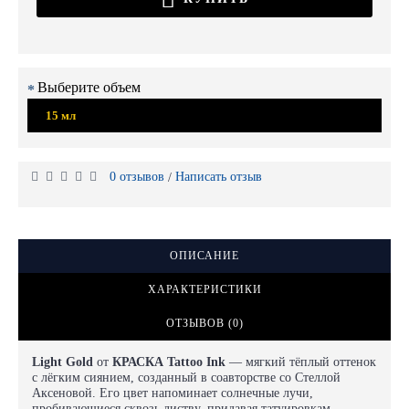
Выберите объем
15 мл
0 отзывов
Написать отзыв
/
ОПИСАНИЕ
ХАРАКТЕРИСТИКИ
ОТЗЫВОВ (0)
Light Gold
от
КРАСКА Tattoo Ink
— мягкий тёплый оттенок
с лёгким сиянием, созданный в соавторстве со Стеллой
Аксеновой. Его цвет напоминает солнечные лучи,
пробивающиеся сквозь листву, придавая татуировкам