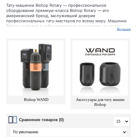
Тату-машинки Bishop Rotary — профессиональное
оборудование премиум-класса
Bishop Rotary — это
американский бренд, заслуживший доверие
профессиональных тату-мастеров по всему миру. Машинки
Bishop сочетают в себе передовые технологии, высокую
Больше
точность сборки и безупречный дизайн, обеспечивая
исключительное качество нанесения татуировок.
Компания специализируется на производстве роторных тату-
машинок, которые отличаются лёгкостью, мощностью и
минимальной вибрацией. Благодаря использованию
авиационного алюминия, бесщёточных моторов и точной
балансировки каждая машинка Bishop идеально лежит в руке
и подходит как для контуров, так и для закраса и теней.
Преимущества тату-машинок Bishop Rotary:
Bishop WAND
Аксессуары для тату машин
Плавная работа без перегрева — идеально подходит
Bishop
для длинных сессий
Совместимость с картриджами всех популярных
систем
Сравнение товаров (0)
Минимальный уровень шума и вибрации
Ручная сборка в США и строгий контроль качества
Модели с разными ходами — под любые стили и