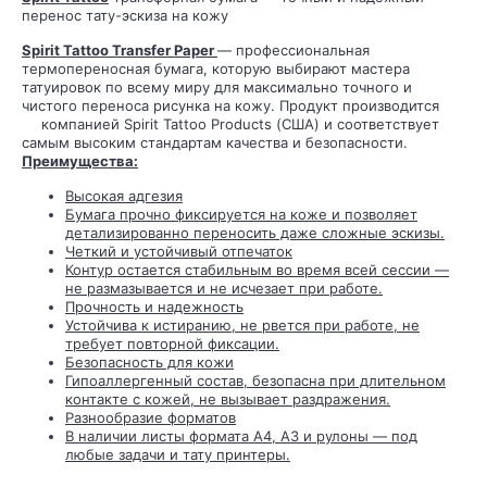
перенос тату-эскиза на кожу
Spirit
Tattoo Transfer Paper
— профессиональная
термопереносная бумага, которую выбирают мастера
татуировок по всему миру для максимально точного и
чистого переноса рисунка на кожу. Продукт производится
компанией Spirit
Tattoo Products (США) и соответствует
самым высоким стандартам качества и безопасности.
Преимущества:
Высокая адгезия
Бумага прочно фиксируется на коже и позволяет
детализированно переносить даже сложные эскизы.
Четкий и устойчивый отпечаток
Контур остается стабильным во время всей сессии —
не размазывается и не исчезает при работе.
Прочность и надежность
Устойчива к истиранию, не рвется при работе, не
требует повторной фиксации.
Безопасность для кожи
Гипоаллергенный состав, безопасна при длительном
контакте с кожей, не вызывает раздражения.
Разнообразие форматов
В наличии листы формата A4, A3 и рулоны — под
любые задачи и тату принтеры.