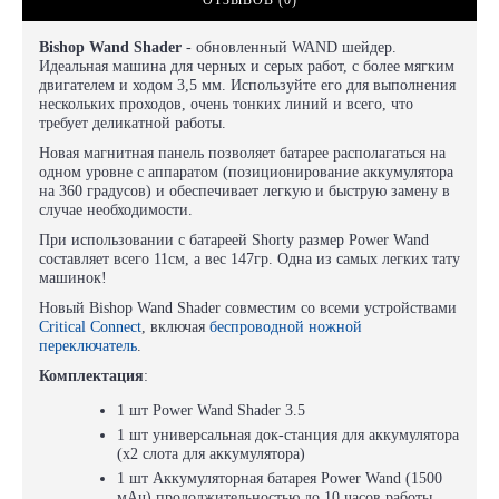
ОТЗЫВОВ (0)
Bishop Wand Shader
- обновленный WAND шейдер.
Идеальная машина для черных и серых работ, с более мягким
двигателем и ходом 3,5 мм. Используйте его для выполнения
нескольких проходов, очень тонких линий и всего, что
требует деликатной работы.
Новая магнитная панель позволяет батарее располагаться на
одном уровне с аппаратом (позиционирование аккумулятора
на 360 градусов) и обеспечивает легкую и быструю замену в
случае необходимости.
При использовании с батареей Shorty размер Power Wand
составляет всего 11см, а вес 147гр. Одна из самых легких тату
машинок!
Новый Bishop Wand Shader совместим со всеми устройствами
Critical Connect
, включая
беспроводной ножной
переключатель
.
Комплектация
:
1 шт Power Wand Shader 3.5
1 шт универсальная док-станция для аккумулятора
(x2 слота для аккумулятора)
1 шт Аккумуляторная батарея Power Wand (1500
мАч) продолжительностью до 10 часов работы