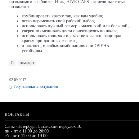
познакомим вас ближе. Итак, HIVE CAPS - «пчелиные соты»
позволяют:
комбинировать краску так, как вам удобно;
легко перемещать свой рабочий набор;
использовать нужный размер - маленький или большой;
уверенно смешивать цвета ориентируясь по шкале;
использовать колпачки в качестве крышки, защищая
краску при длинных сеансах;
и наконец, в любых комбинациях они ОЧЕНЬ
устойчивы.
комфорт
02.09.2017
Тату новинки и поступления
КОНТАКТЫ
Санкт-Петербург, Батайский переулок 10,
пн - пт с 11:00 до 20:00
сб - вс с 11:00 до 19:00