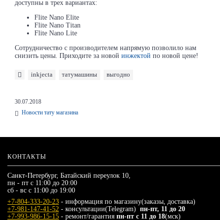
доступны в трех вариантах:
Flite Nano Elite
Flite Nano Titan
Flite Nano Lite
Сотрудничество с производителем напрямую позволило нам
снизить цены. Приходите за новой
инжектой
по новой цене!
inkjecta
татумашины
выгодно
30.07.2018
Новости тату магазина
КОНТАКТЫ
Санкт-Петербург, Батайский переулок 10,
пн - пт с 11:00 до 20:00
сб - вс с 11:00 до 19:00
+7-804-333-20-23
- информация по магазину(заказы, доставка)
+7-981-147-41-52
- консультации(Telegram)
пн-пт, 11 до 20
+7-993-986-15-15
- ремонт/гарантия
пн-пт с 11 до 18
(мск)