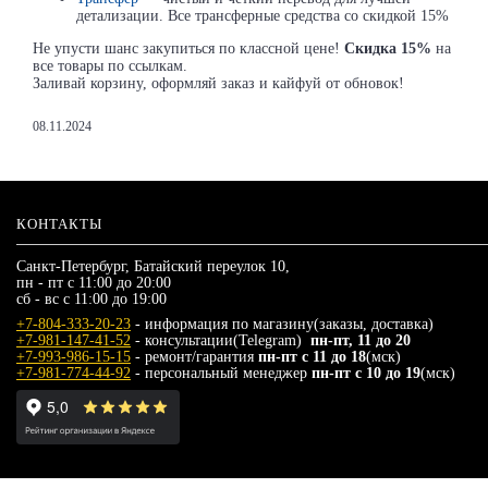
детализации. Все трансферные средства со скидкой 15%
Не упусти шанс закупиться по классной цене!
Cкидка 15%
на
все товары по ссылкам.
Заливай корзину, оформляй заказ и кайфуй от обновок!
08.11.2024
КОНТАКТЫ
Санкт-Петербург, Батайский переулок 10,
пн - пт с 11:00 до 20:00
сб - вс с 11:00 до 19:00
+7-804-333-20-23
- информация по магазину(заказы, доставка)
+7-981-147-41-52
- консультации(Telegram)
пн-пт, 11 до 20
+7-993-986-15-15
- ремонт/гарантия
пн-пт с 11 до 18
(мск)
+7-981-774-44-92
- персональный менеджер
пн-пт с 10 до 19
(мск)