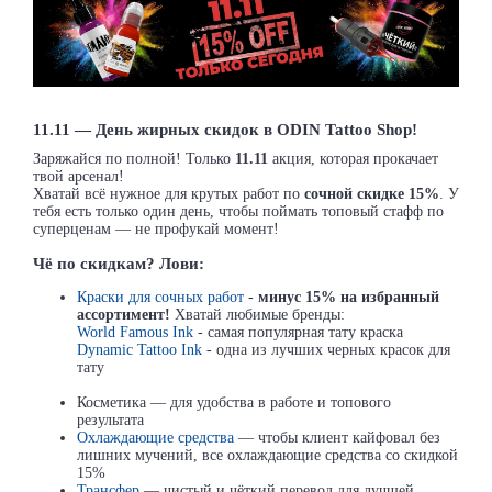
11.11 — День жирных скидок в ODIN Tattoo Shop!
Заряжайся по полной! Только
11.11
акция, которая прокачает
твой арсенал!
Хватай всё нужное для крутых работ по
сочной скидке 15%
. У
тебя есть только один день, чтобы поймать топовый стафф по
суперценам — не профукай момент!
Чё по скидкам? Лови:
Краски для сочных работ
-
минус 15% на избранный
ассортимент!
Хватай любимые бренды:
World Famous Ink
- самая популярная тату краска
Dynamic Tattoo Ink
- одна из лучших черных красок для
тату
Косметика — для удобства в работе и топового
результата
Охлаждающие средства
— чтобы клиент кайфовал без
лишних мучений, все охлаждающие средства со скидкой
15%
Трансфер
— чистый и чёткий перевод для лучшей