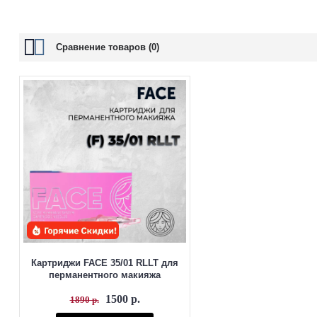
Высокое качество заточки, ровная подача краски и надёжная мембра
Особенности:
Сравнение товаров (0)
Предназначены только для перманентного макияжа
Подходят для бровей, губ и межресничной зоны
Чёткая фиксация иглы и ровный ход
Качественная мембрана для защиты машинки
Стерильная индивидуальная упаковка
Универсальная совместимость с большинством аппаратов для
Картриджи FACE 35/01 RLLT для
перманентного макияжа
1500 р.
1890 р.