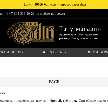
Получи
3000₽
бонусов —
просто зарегайся
am
+7-804-333-20-23 по любым вопросам
Тату магазин
лучшее тату оборудование
расходники для тату и pmu
СКА ДЛЯ ТАТУ
ВСЁ ДЛЯ ТАТУ
ВСЁ ДЛЯ P
FACE
ияжа
макияжа и подходят для всех зон:
бровей, губ и век
. Они обеспечивают 