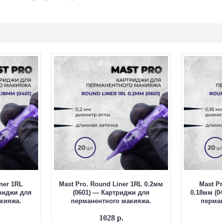
, отполированы автоматической машиной и полностью стерилизованы
ок
а и мастера.
ечивает комфорт во время процедуры, а
четыре утолщённых стержня к
о в официальном интернет-магазине Odin Tattoo Shop с гарантией ориги
ner 1RL
Mast Pro. Round Liner 1RL 0.2мм
Mast P
триджи для
(0601) — Картриджи для
0.18мм (0
кияжа.
перманентного макияжа.
перма
1028 р.