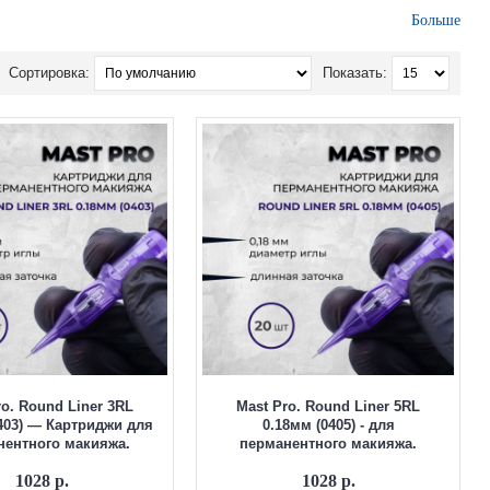
Больше
сидом этилена
. Все картриджи предназначены исключительно для
Сортировка:
Показать:
онструкции
повышают прочность и долговечность.
нальности и быстрой доставкой по всей России.
ro. Round Liner 3RL
Mast Pro. Round Liner 5RL
403) — Картриджи для
0.18мм (0405) - для
нентного макияжа.
перманентного макияжа.
1028 р.
1028 р.