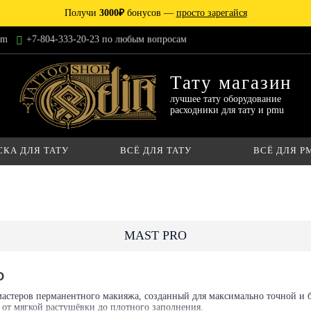
Получи
3000₽
бонусов —
просто зарегайся
am
+7-804-333-20-23 по любым вопросам
Тату магазин
лучшее тату оборудование
расходники для тату и pmu
СКА ДЛЯ ТАТУ
ВСЁ ДЛЯ ТАТУ
ВСЁ ДЛЯ P
MAST PRO
O
астеров перманентного макияжа, созданный для максимально точной и б
 от мягкой растушёвки до плотного заполнения.