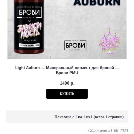
Процес седиментации частиц пигментов (их оседания на дно
флакона) минимизирован, но не исключен. Легкое взбалтывание
флакона нормализует суспензию и краска будет готова к работе.
Light Auburn — Минеральный пигмент для бровей —
Брови PMU
1490 р.
КУПИТЬ
Показано с 1 по 1 из 1 (всего 1 страниц)
Обновлено 31-08-2023