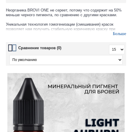
Неорганика BROVI ONE
не сереет, потому что содержит на 50%
меньше черного пигмента, по сравнению с другими красками.
Уникальная технология гомогенизации (смешивания) красок
позволяет нам получить стабильную коричневую краску при
значительно меньшем использовании углеродной сажи (Carbon
Больше
Black CI#77266).
В производстве используется современный, очищенный от
Сравнение товаров (0)
бензопирена и безопасный Carbon Black (CI#77266 — Pigment
Black 7) и чистые, микронизированные оксиды железа.
Косметическая основа собрана на очищенной воде (без солей и
примесей) с добавлением изопропилового и бензилового спирта
— в такой смеси не способна выжить ни одна бактерия.
Указанные спирты повышают стерильность краски,
предотвращают воспалительные процессы в коже и делают ее
максимально безопасной для человеческого организма.
Краска не сохнет. Данное свойство обеспечивается
сополимерными соединениями. Модификаторы свойств суспензии
гарантируют удобство при работе с краской и улучшают
проникаемость частиц пигментов в кожу.
Краска легко смывается с кожи и легко в кожу вкрашивается. Не
вызывает излишнего раздражения.