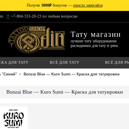
Получи
3000₽
бонусов —
просто зарегайся
am
+7-804-333-20-23 по любым вопросам
Тату магазин
лучшее тату оборудование
расходники для тату и pmu
СКА ДЛЯ ТАТУ
ВСЁ ДЛЯ ТАТУ
ВСЁ ДЛЯ P
а "Синий"
Bonzai Blue — Kuro Sumi — Краска для татуировки
Bonzai Blue — Kuro Sumi — Краска для татуировки