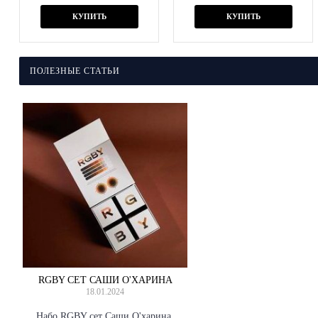
КУПИТЬ
КУПИТЬ
ПОЛЕЗНЫЕ СТАТЬИ
RGBY СЕТ САШИ О'ХАРИНА
18.01.2024
Набо RGBY сет Саши О'харина.