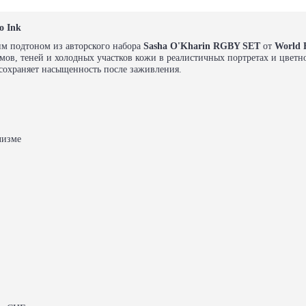
o Ink
м подтоном из авторского набора
Sasha O'Kharin RGBY SET
от
World 
ёмов, теней и холодных участков кожи в реалистичных портретах и цвет
 сохраняет насыщенность после заживления.
лизме