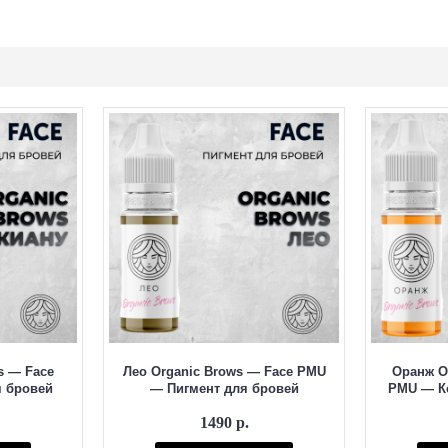
в
омбинированных методов
ного шатена, что позволяет индивидуально подобрать цвет под каждого к
 в официальном магазине
shop.odintattoo.ru
с доставкой по России и СНГ
s — Face
Лео Organic Brows — Face PMU
Оранж O
 бровей
— Пигмент для бровей
PMU — К
1490 р.