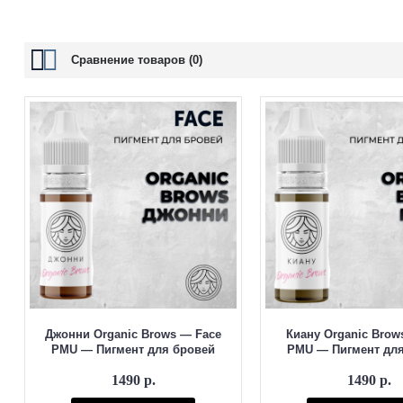
Особенности линейки:
Органическая формула для максимально насыщенных оттенко
Сравнение товаров (0)
Подходят для пудровой техники, пиксельного напыления и к
Чистое заживление без серого или красного подтона
Равномерный уход пигмента со временем
Удобная консистенция и лёгкое нанесение
Подходят для кожи любого фототипа
Коллекция включает
натуральные оттенки
от светло-русого до тём
Купить оригинальные пигменты FACE ORGANIC BROWS
можно
Джонни Organic Brows — Face
Киану Organic Brow
PMU — Пигмент для бровей
PMU — Пигмент для
1490 р.
1490 р.