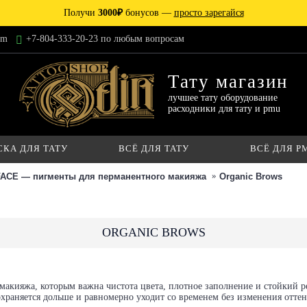
Получи
3000₽
бонусов —
просто зарегайся
am
+7-804-333-20-23 по любым вопросам
Тату магазин
лучшее тату оборудование
расходники для тату и pmu
СКА ДЛЯ ТАТУ
ВСЁ ДЛЯ ТАТУ
ВСЁ ДЛЯ P
FACE — пигменты для перманентного макияжа
Organic Brows
ORGANIC BROWS
макияжа, которым важна чистота цвета, плотное заполнение и стойкий ре
храняется дольше и равномерно уходит со временем без изменения оттен