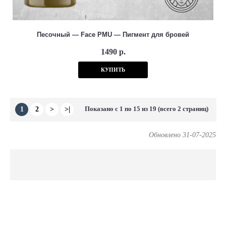
Песочный — Face PMU — Пигмент для бровей
1490 р.
КУПИТЬ
Показано с 1 по 15 из 19 (всего 2 страниц)
1
2
>
>|
Обновлено 31-07-2025
ODIN Tattoo Shop является официальным представителем
лучших мировых производителей.
FK Irons