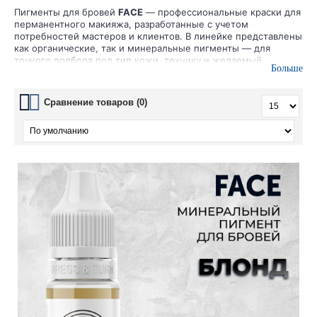
Пигменты для бровей
FACE
— профессиональные краски для
перманентного макияжа, разработанные с учетом
потребностей мастеров и клиентов. В линейке представлены
как органические, так и минеральные пигменты — для
точного подбора под тип кожи, технику и желаемый
Больше
результат.
Пигменты
FACE
для бровей обеспечивают
натуральные оттенки, легко укладываются в кожу и
демонстрируют стабильное заживление без искажений
Сравнение товаров (0)
цвета. Подходят для пудровых техник, напыления,
растушёвки и волосковой техники.
Преимущества пигментов FACE для бровей:
Широкая палитра: от светло-русых до насыщенных
темных оттенков
Стойкие, предсказуемые цвета без ухода в серый,
красный или фиолетовый
Гипоаллергенные составы, безопасные для всех типов
кожи
Совместимость с любыми современными техниками
Удобная текстура и отличная укладка
Купить оригинальные пигменты для бровей
FACE
можно с
доставкой по России в официальном магазине
shop.odintattoo.ru.