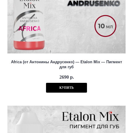
тяжелых металлов и аллергенов. Имеет все необходимые
сертификаты.
Купить Etalon Mix в магазине Odin Tattoo
Вы
можете заказать оригинальный Etalon Mix by Albina Lazareva с
доставкой по России и СНГ. Мы гарантируем подлинность
продукции и быструю отправку.
Africa (от Антонины Андрусенко) — Etalon Mix — Пигмент
для губ
2690 р.
КУПИТЬ