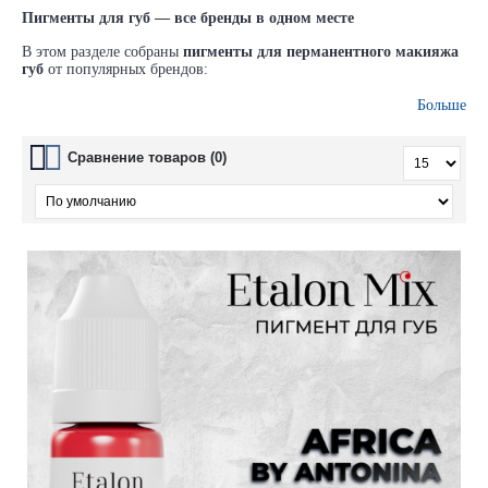
Пигменты для губ — все бренды в одном месте
В этом разделе собраны
пигменты для перманентного макияжа
губ
от популярных брендов:
Tinel, FACE, Contur, Draiff, Etalon, AS Company, Брови
и
Больше
других.
В наличии оттенки для всех техник:
акварель, плотная заливка,
Сравнение товаров (0)
3D-эффект, натуральное восстановление цвета
.
Пигменты отличаются насыщенностью, мягкой укладкой и
устойчивостью в коже.
Все формулы сертифицированы и стерилизованы, подходят как
для начинающих, так и для опытных мастеров ПМ.