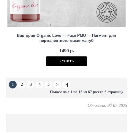
Виктория Organic Love — Face PMU — Пигмент для
перманентного макияжа губ
1490 р.
КУПИТЬ
1
2
3
4
5
>
>|
Показано с 1 по 15 из 67 (всего 5 страниц)
Обновлено 06-07-2025
ODIN Tattoo Shop является официальным представителем
лучших мировых производителей.