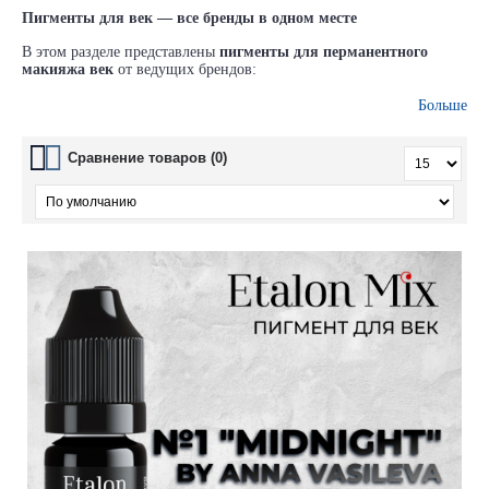
Пигменты для век — все бренды в одном месте
В этом разделе представлены
пигменты для перманентного
макияжа век
от ведущих брендов:
Tinel, FACE, Contur, Брови, Draiff, Etalon, AS Company
и
Больше
других.
Подходят для выполнения
межресничной заливки, стрелок,
Сравнение товаров (0)
растушёвки и комбинированных техник
.
Пигменты обладают отличной укладкой, высокой концентрацией
и стойкостью.
Цвета подобраны с учётом анатомии век и особенностей
заживления в этой зоне.
Продукция стерильна, сертифицирована и подходит как для
начинающих, так и для опытных мастеров ПМ.