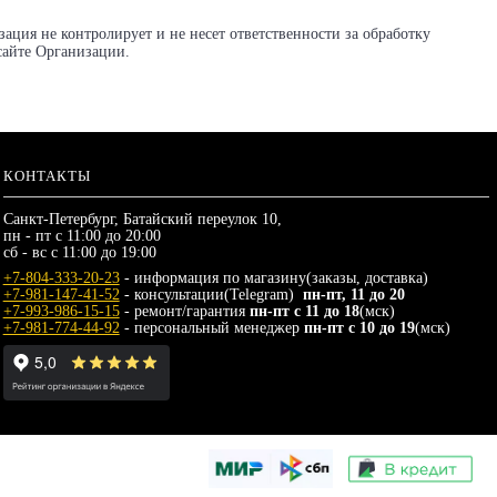
ция не контролирует и не несет ответственности за обработку
сайте Организации.
КОНТАКТЫ
Санкт-Петербург, Батайский переулок 10,
пн - пт с 11:00 до 20:00
сб - вс с 11:00 до 19:00
+7-804-333-20-23
- информация по магазину(заказы, доставка)
+7-981-147-41-52
- консультации(Telegram)
пн-пт, 11 до 20
+7-993-986-15-15
- ремонт/гарантия
пн-пт с 11 до 18
(мск)
+7-981-774-44-92
- персональный менеджер
пн-пт с 10 до 19
(мск)