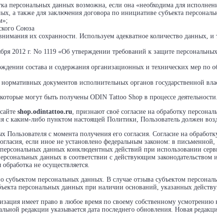
отка персональных данных возможна, если она «необходима для исполнен
ных, а также для заключения договора по инициативе субъекта персонал
м»;
ского Союза
нимания их сохранности. Используем адекватное количество данных, и т
оября 2012 г. No 1119 «Об утверждении требований к защите персональн
рждении состава и содержания организационных и технических мер по о
 нормативных документов исполнительных органов государственной вла
которые могут быть получены ODIN Tattoo Shop в процессе деятельности
-сайте
shop.odintattoo.ru
, признают своё согласие на обработку персона
сия с каким-либо пунктом настоящей Политики, Пользователь должен воз
ых Пользователя с момента получения его согласия. Согласие на обрабо
огласия, если иное не установлено федеральным законом: в письменной
м персональных данных конклюдентных действий при использовании серв
е персональных данных в соответствии с действующим законодательство
я обработка не осуществляется.
но субъектом персональных данных. В случае отзыва субъектом персонал
убъекта персональных данных при наличии оснований, указанных действ
изация имеет право в любое время по своему собственному усмотрению 
льной редакции указывается дата последнего обновления. Новая редакци