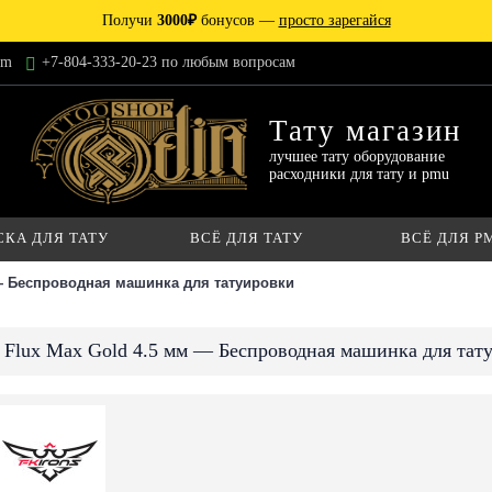
Получи
3000₽
бонусов —
просто зарегайся
am
+7-804-333-20-23 по любым вопросам
Тату магазин
лучшее тату оборудование
расходники для тату и pmu
СКА ДЛЯ ТАТУ
ВСЁ ДЛЯ ТАТУ
ВСЁ ДЛЯ P
 — Беспроводная машинка для татуировки
a Flux Max Gold 4.5 мм — Беспроводная машинка для тат