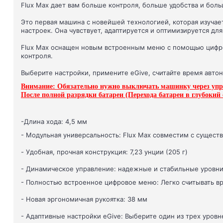
Flux Max дает вам больше контроля, больше удобства и бол
Это первая машина с новейшей технологией, которая изучает,
настроек. Она чувствует, адаптируется и оптимизируется дл
Flux Max оснащен новым встроенным меню с помощью цифро
контроля.
Выберите настройки, примените eGive, считайте время авто
Внимание: Обязательно нужно выключать машинку через управ
После полной разрядки батареи (Перехода батареи в глубокий
-Длина хода: 4,5 мм
- Модульная универсальность: Flux Max совместим с существу
- Удобная, прочная конструкция: 7,23 унции (205 г)
- Динамическое управление: надежные и стабильные уровн
- Полностью встроенное цифровое меню: Легко считывать в
- Новая эргономичная рукоятка: 38 мм
- Адаптивные настройки eGive: Выберите один из трех уровне