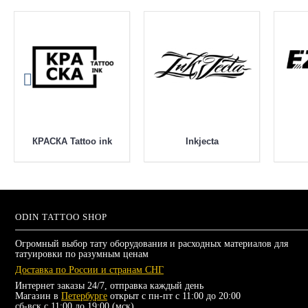
КРАСКА Tattoo ink
Inkjecta
ODIN TATTOO SHOP
Огромный выбор тату оборудования и расходных материалов для
татуировки по разумным ценам
Доставка по России и странам СНГ
Интернет заказы 24/7, отправка каждый день
Магазин в
Петербурге
открыт с пн-пт с 11:00 до 20:00
сб-вск с 11:00 до 19:00 (мск)