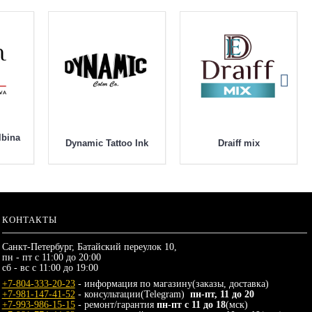
lbina
Dynamic Tattoo Ink
Draiff mix
КОНТАКТЫ
Санкт-Петербург, Батайский переулок 10,
пн - пт с 11:00 до 20:00
сб - вс с 11:00 до 19:00
+7-804-333-20-23
- информация по магазину(заказы, доставка)
+7-981-147-41-52
- консультации(Telegram)
пн-пт, 11 до 20
+7-993-986-15-15
- ремонт/гарантия
пн-пт с 11 до 18
(мск)