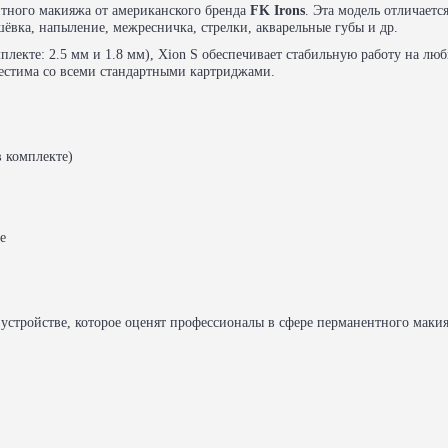
тного макияжа от американского бренда
FK Irons
. Эта модель отличает
ёвка, напыление, межресничка, стрелки, акварельные губы и др.
лекте: 2.5 мм и 1.8 мм), Xion S обеспечивает стабильную работу на л
местима со всеми стандартными картриджами.
в комплекте)
е
 устройстве, которое оценят профессионалы в сфере перманентного маки