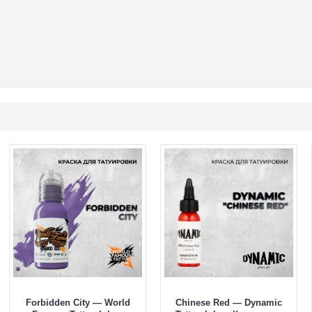
Forbidden City — World
Chinese Red — Dynamic