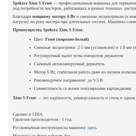
Spektra Xion S Frost
— профессиональная машинка для перманен
под потребности мастеров, работающих в разных техниках: растуш
Благодаря
мощному мотору 6 Вт
и сменным эксцентрикам (в комп
нагрузку на руку мастера при длительных сессиях. Машинка сов
Преимущества Spektra Xion S Frost:
Цвет:
Frost (морозно-белый)
Сменные эксцентрики: 2.5 мм (установлен) и 1.8 мм (
Регулируемый вылет иглы поворотом держателя
Съёмный автоклавируемый держатель
Мотор 6 Вт, стабильная работа даже на низком вольтаж
Рекомендуемое напряжение: до 9.5 В
Совместимость со всеми популярными картриджами
Xion S Frost
— это надёжность, универсальность и стиль в одном
Сделано в США.
Гарантия производителя - 1 год.
Русскоязычная инструкция на машинку
здесь
.
Машинка не будет работать без: