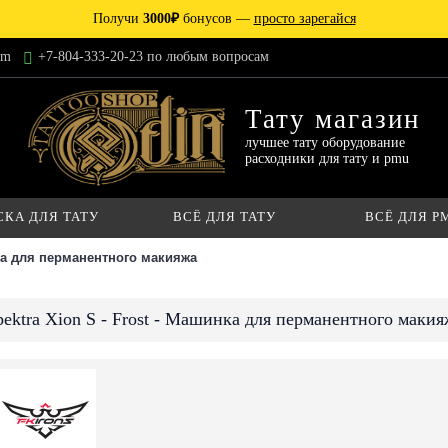
Получи
3000₽
бонусов —
просто зарегайся
am
+7-804-333-20-23 по любым вопросам
Тату магазин
лучшее тату оборудование
расходники для тату и pmu
СКА ДЛЯ ТАТУ
ВСЁ ДЛЯ ТАТУ
ВСЁ ДЛЯ P
нка для перманентного макияжа
pektra Xion S - Frost - Машинка для перманентного макия