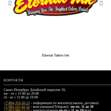
Eternal Tattoo Ink
КОНТАКТЫ
Санкт-Петербург, Батайский переулок 10,
пн - пт с 11:00 до 20:00
сб - вс с 11:00 до 19:00
+7-804-333-20-23
- информация по магазину(заказы, доставка)
+7-981-147-41-52
- консультации(Telegram)
пн-пт, 11 до 20
+7-993-986-15-15
- ремонт/гарантия
пн-пт с 11 до 18
(мск)