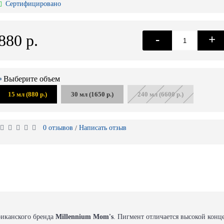
Сертифицировано
880 р.
-
+
Выберите объем
15 мл (880 р.)
30 мл (1650 р.)
240 мл (6600 р.)
0 отзывов
Написать отзыв
/
риканского бренда
Millennium Mom's
. Пигмент отличается высокой конц