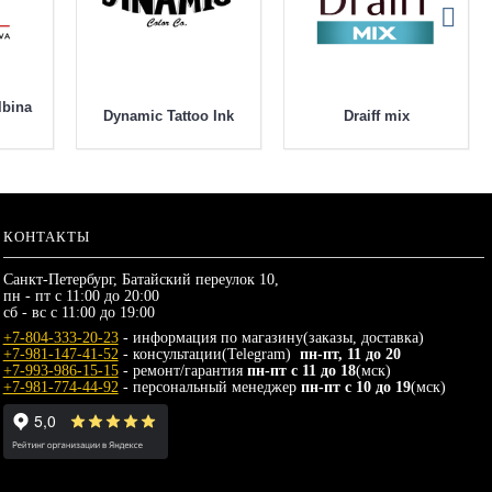
lbina
Dynamic Tattoo Ink
Draiff mix
КОНТАКТЫ
Санкт-Петербург, Батайский переулок 10,
пн - пт с 11:00 до 20:00
сб - вс с 11:00 до 19:00
+7-804-333-20-23
- информация по магазину(заказы, доставка)
+7-981-147-41-52
- консультации(Telegram)
пн-пт, 11 до 20
+7-993-986-15-15
- ремонт/гарантия
пн-пт с 11 до 18
(мск)
+7-981-774-44-92
- персональный менеджер
пн-пт с 10 до 19
(мск)