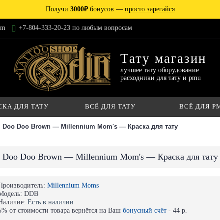
Получи
3000₽
бонусов —
просто зарегайся
am
+7-804-333-20-23 по любым вопросам
Тату магазин
лучшее тату оборудование
расходники для тату и pmu
СКА ДЛЯ ТАТУ
ВСЁ ДЛЯ ТАТУ
ВСЁ ДЛЯ P
Doo Doo Brown — Millennium Mom's — Краска для тату
Doo Doo Brown — Millennium Mom's — Краска для тату
Производитель:
Millennium Moms
Модель:
DDB
Наличие:
Есть в наличии
5% от стоимости товара вернётся на Ваш
бонусный счёт
-
44 р.