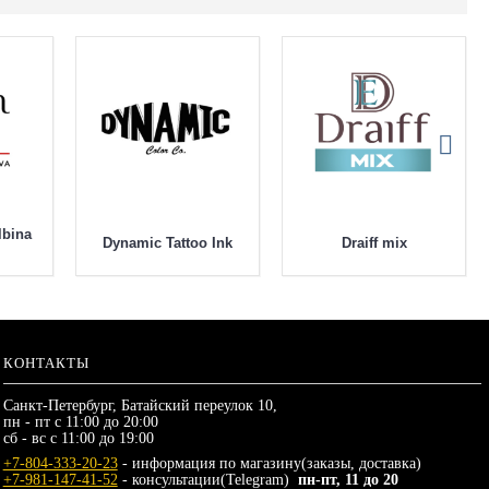
lbina
Dynamic Tattoo Ink
Draiff mix
КОНТАКТЫ
Санкт-Петербург, Батайский переулок 10,
пн - пт с 11:00 до 20:00
сб - вс с 11:00 до 19:00
+7-804-333-20-23
- информация по магазину(заказы, доставка)
+7-981-147-41-52
- консультации(Telegram)
пн-пт, 11 до 20