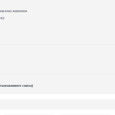
наклона машинки
уку
таможенного союза)