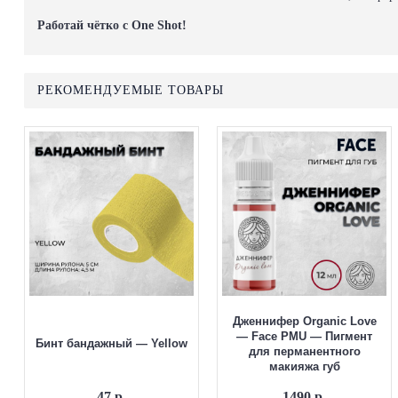
Работай чётко с One Shot!
РЕКОМЕНДУЕМЫЕ ТОВАРЫ
Дженнифер Organic Love
— Face PMU — Пигмент
Бинт бандажный — Yellow
для перманентного
макияжа губ
47 р.
1490 р.