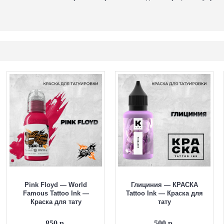
Pink Floyd — World
Глициния — КРАСКА
Famous Tattoo Ink —
Tattoo Ink — Краска для
Краска для тату
тату
850 р.
500 р.