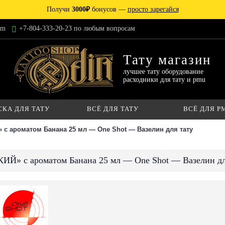
Получи
3000₽
бонусов —
просто зарегайся
am
+7-804-333-20-23 по любым вопросам
Тату магазин
лучшее тату оборудование
расходники для тату и pmu
СКА ДЛЯ ТАТУ
ВСЁ ДЛЯ ТАТУ
ВСЁ ДЛЯ P
 с ароматом Банана 25 мл — One Shot — Вазелин для тату
ИЙ» с ароматом Банана 25 мл — One Shot — Вазелин дл