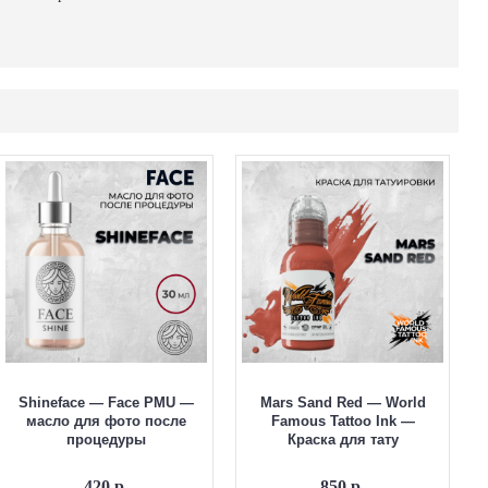
Shineface — Face PMU —
Mars Sand Red — World
масло для фото после
Famous Tattoo Ink —
процедуры
Краска для тату
420 р.
850 р.