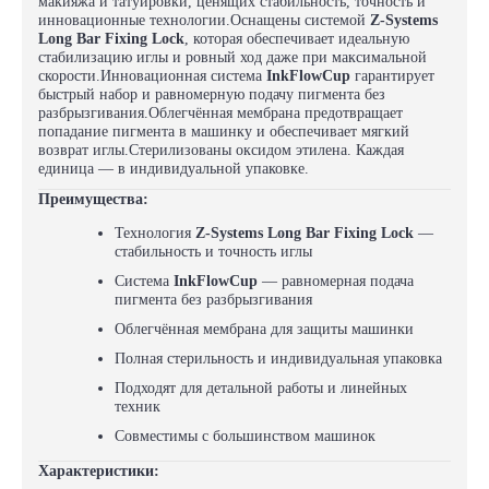
макияжа и татуировки, ценящих стабильность, точность и
инновационные технологии.Оснащены системой
Z-Systems
Long Bar Fixing Lock
, которая обеспечивает идеальную
стабилизацию иглы и ровный ход даже при максимальной
скорости.Инновационная система
InkFlowCup
гарантирует
быстрый набор и равномерную подачу пигмента без
разбрызгивания.Облегчённая мембрана предотвращает
попадание пигмента в машинку и обеспечивает мягкий
возврат иглы.Стерилизованы оксидом этилена. Каждая
единица — в индивидуальной упаковке.
Преимущества:
Технология
Z-Systems Long Bar Fixing Lock
—
стабильность и точность иглы
Система
InkFlowCup
— равномерная подача
пигмента без разбрызгивания
Облегчённая мембрана для защиты машинки
Полная стерильность и индивидуальная упаковка
Подходят для детальной работы и линейных
техник
Совместимы с большинством машинок
Характеристики: