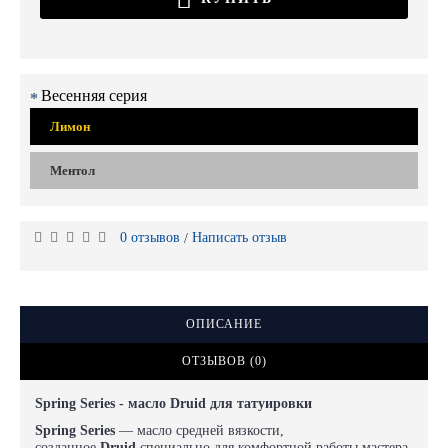
Весенняя серия
Лимон
Ментол
0 отзывов
Написать отзыв
/
ОПИСАНИЕ
ОТЗЫВОВ (0)
Spring Series - масло
Druid
для татуировки
Spring Series
— масло средней вязкости,
созданное
Druid
специально для комфортной работы мастера