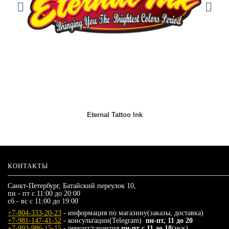
Eternal Tattoo Ink
КОНТАКТЫ
Санкт-Петербург, Батайский переулок 10,
пн - пт с 11:00 до 20:00
сб - вс с 11:00 до 19:00
+7-804-333-20-23
- информация по магазину(заказы, доставка)
+7-981-147-41-52
- консультации(Telegram)
пн-пт, 11 до 20
+7-993-986-15-15
- ремонт/гарантия
пн-пт с 11 до 18
(мск)