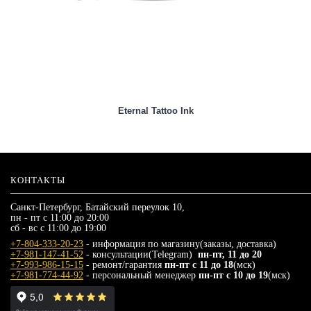
Eternal Tattoo Ink
КОНТАКТЫ
Санкт-Петербург, Батайский переулок 10,
пн - пт с 11:00 до 20:00
сб - вс с 11:00 до 19:00
+7-804-333-20-23
- информация по магазину(заказы, доставка)
+7-981-147-41-52
- консультации(Telegram)
пн-пт, 11 до 20
+7-993-986-15-15
- ремонт/гарантия
пн-пт с 11 до 18
(мск)
+7-981-774-44-92
- персональный менеджер
пн-пт с 10 до 19
(мск)