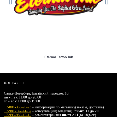
Eternal Tattoo Ink
КОНТАКТЫ
Санкт-Петербург, Батайский переулок 10,
пн - пт с 11:00 до 20:00
сб - вс с 11:00 до 19:00
+7-804-333-20-23
- информация по магазину(заказы, доставка)
+7-981-147-41-52
- консультации(Telegram)
пн-пт, 11 до 20
+7-993-986-15-15
- ремонт/гарантия
пн-пт с 11 до 18
(мск)