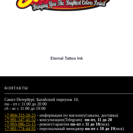
Eternal Tattoo Ink
КОНТАКТЫ
Санкт-Петербург, Батайский переулок 10,
пн - пт с 11:00 до 20:00
сб - вс с 11:00 до 19:00
+7-804-333-20-23
- информация по магазину(заказы, доставка)
+7-981-147-41-52
- консультации(Telegram)
пн-пт, 11 до 20
+7-993-986-15-15
- ремонт/гарантия
пн-пт с 11 до 18
(мск)
+7-981-774-44-92
- персональный менеджер
пн-пт с 10 до 19
(мск)