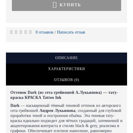
КУПИТЬ
0 отзывов
Написать отзыв
/
ОПИСАНИЕ
ХАРАКТЕРИСТИКИ
ОТЗЫВОВ (0)
Оттенок Dark
(из сета грейвошей А.Лукьянова)
— тату-
краска КРАСКА Tattoo Ink
Dark
— насыщенный тёмный теневой оттенок из авторского
сета грейвошей
Андрея Лукьянова
, созданный для глубокой
проработки теней и построения объёма. Эта теневая тату-
краска идеально подходит для чётких градаций, затемнений и
акцентирования контраста в стилях black & grey, реализма и
графики. Обеспечивает плотное нанесение, равномерно