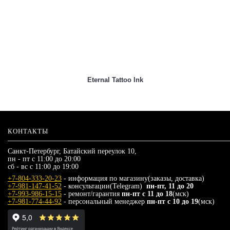
Eternal Tattoo Ink
КОНТАКТЫ
Санкт-Петербург, Батайский переулок 10,
пн - пт с 11:00 до 20:00
сб - вс с 11:00 до 19:00
+7-804-333-20-23
- информация по магазину(заказы, доставка)
+7-981-147-41-52
- консультации(Telegram)
пн-пт, 11 до 20
+7-993-986-15-15
- ремонт/гарантия
пн-пт с 11 до 18
(мск)
+7-981-774-44-92
- персональный менеджер
пн-пт с 10 до 19
(мск)