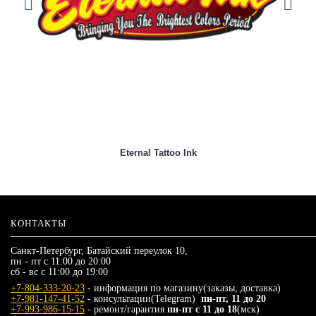
Eternal Tattoo Ink
КОНТАКТЫ
Санкт-Петербург, Батайский переулок 10,
пн - пт с 11:00 до 20:00
сб - вс с 11:00 до 19:00
+7-804-333-20-23
- информация по магазину(заказы, доставка)
+7-981-147-41-52
- консультации(Telegram)
пн-пт, 11 до 20
+7-993-986-15-15
- ремонт/гарантия
пн-пт с 11 до 18
(мск)