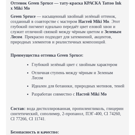
Оттенок Green Spruce — тату-краска КРАСКА Tattoo Ink
x Miki Mo
Green Spruce
— насыщенный хвойный зелёный оттенок,
созданный в соавторстве с мастером
Настей Miki Mo
. Этот
глубокий пигмент идеально передаёт цвет еловой хвои и
служит отличной связкой между чёрным цветом и
Зеленым
Лесом
. Прекрасно подходит для затемнений, акцентов,
природных элементов и реалистичных композиций.
Преимущества оттенка Green Spruce:
Глубокий зелёный цвет с хвойным характером
Отличная ступень между чёрным и Зеленым
Лесом
Идеален для ботаники, природных мотивов, теней
Разработан совместно с
Настей Miki Mo
Состав:
вода дистиллированная, пропиленгликоль, глицерин
синтетический, сополимер, 2-пропанол, ПЭГ-400, CI 74260,
CI 77266, CI 11741.
Безопасность и качество: