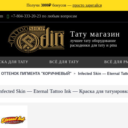
Получи
3000₽
бонусов —
просто зарегайся
am
+7-804-333-20-23 по любым вопросам
Тату магазин
лучшее тату оборудование
расходники для тату и pmu
СКА ДЛЯ ТАТУ
ВСЁ ДЛЯ ТАТУ
ВСЁ ДЛЯ P
ОТТЕНОК ПИГМЕНТА "КОРИЧНЕВЫЙ"
Infected Skin — Eternal Ta
nfected Skin — Eternal Tattoo Ink — Краска для татуировк