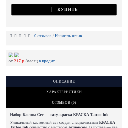
КУПИТЬ
0 отзывов
Написать отзыв
/
от
217 р.
/месяц
в кредит
ОПИСАНИЕ
ХАРАКТЕРИСТИКИ
ОТЗЫВОВ (0)
Набор Кастом Сет — тату-краска КРАСКА Tattoo Ink
Уникальный кастомный сет создан специалистами
КРАСКА
Tattoo Ink
совместно с мастером
Аглюксом
. В составе — два