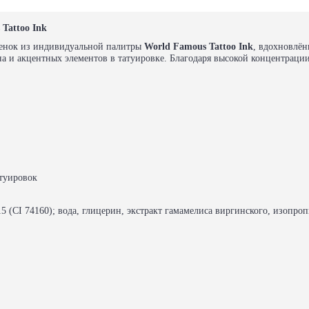
Tattoo Ink
енок из индивидуальной палитры
World Famous Tattoo Ink
, вдохновлён
на и акцентных элементов в татуировке. Благодаря высокой концентрации
атуировок
e 15 (CI 74160); вода, глицерин, экстракт гамамелиса виргинского, изопр