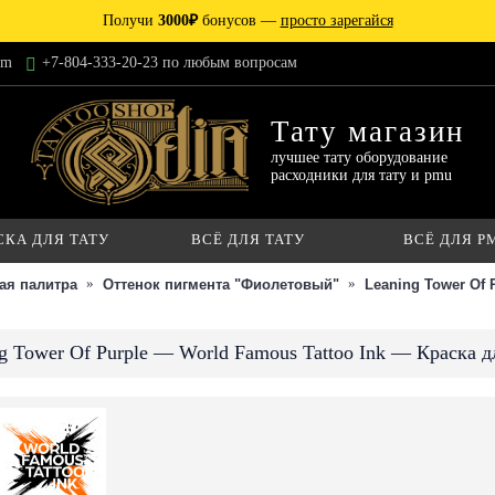
Получи
3000₽
бонусов —
просто зарегайся
am
+7-804-333-20-23 по любым вопросам
Тату магазин
лучшее тату оборудование
расходники для тату и pmu
СКА ДЛЯ ТАТУ
ВСЁ ДЛЯ ТАТУ
ВСЁ ДЛЯ P
ая палитра
Оттенок пигмента "Фиолетовый"
Leaning Tower Of 
g Tower Of Purple — World Famous Tattoo Ink — Краска д