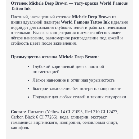
Оттенок Michele Deep Brown — тату-краска World Famous
Tattoo Ink
Плотный, насыщенный оттенок
Michele Deep Brown
из
индивидуальной палитры
World Famous Tattoo Ink
идеально
подойдёт для создания глубоких теней и работы с телесными
оттенками. Высокая концентрация пигмента обеспечивает
лёгкое нанесение, равномерное распределение под кожей и
стойкость цвета после заживления.
Преимущества оттенка Michele Deep Brown:
Глубокий коричневый цвет с плотной
пигментацией
Лёгкое нанесение и отличная укрывистость
Быстрое заживление без потери насыщённости
Подходит для любых стилей и техник татуировки
Состав:
Пигмент (Yellow 14 CI 21095, Red 210 CI 12477,
Carbon Black 6 CI 77266), вода, глицерин, экстракт
гамамелиса виргинского, изопропил, бензиловый спирт,
канифоль.