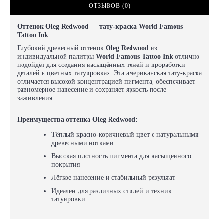
ОТЗЫВОВ (0)
Оттенок Oleg Redwood — тату-краска World Famous
Tattoo Ink
Глубокий древесный оттенок
Oleg Redwood
из
индивидуальной палитры
World Famous Tattoo Ink
отлично
подойдёт для создания насыщённых теней и проработки
деталей в цветных татуировках. Эта американская тату-краска
отличается высокой концентрацией пигмента, обеспечивает
равномерное нанесение и сохраняет яркость после
заживления.
Преимущества оттенка Oleg Redwood:
Тёплый красно-коричневый цвет с натуральными
древесными нотками
Высокая плотность пигмента для насыщенного
покрытия
Лёгкое нанесение и стабильный результат
Идеален для различных стилей и техник
татуировки