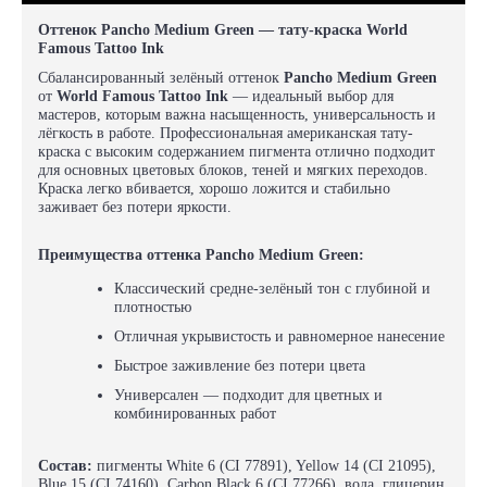
Оттенок Pancho Medium Green — тату-краска World
Famous Tattoo Ink
Сбалансированный зелёный оттенок
Pancho Medium Green
от
World Famous Tattoo Ink
— идеальный выбор для
мастеров, которым важна насыщенность, универсальность и
лёгкость в работе. Профессиональная американская тату-
краска с высоким содержанием пигмента отлично подходит
для основных цветовых блоков, теней и мягких переходов.
Краска легко вбивается, хорошо ложится и стабильно
заживает без потери яркости.
Преимущества оттенка Pancho Medium Green:
Классический средне-зелёный тон с глубиной и
плотностью
Отличная укрывистость и равномерное нанесение
Быстрое заживление без потери цвета
Универсален — подходит для цветных и
комбинированных работ
Состав:
пигменты White 6 (CI 77891), Yellow 14 (CI 21095),
Blue 15 (CI 74160), Carbon Black 6 (CI 77266), вода, глицерин,