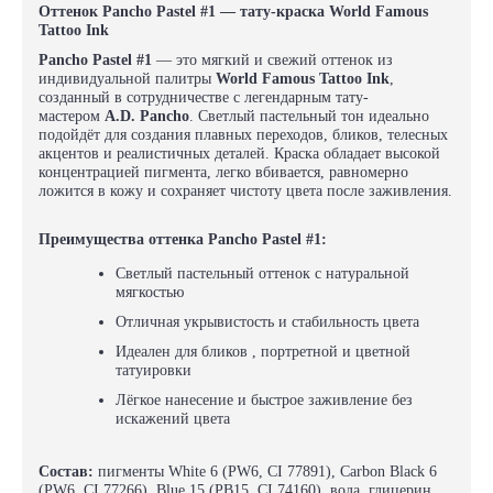
Оттенок Pancho Pastel #1 — тату-краска World Famous
Tattoo Ink
Pancho Pastel #1
— это мягкий и свежий оттенок из
индивидуальной палитры
World Famous Tattoo Ink
,
созданный в сотрудничестве с легендарным тату-
мастером
A.D. Pancho
. Светлый пастельный тон идеально
подойдёт для создания плавных переходов, бликов, телесных
акцентов и реалистичных деталей. Краска обладает высокой
концентрацией пигмента, легко вбивается, равномерно
ложится в кожу и сохраняет чистоту цвета после заживления.
Преимущества оттенка Pancho Pastel #1:
Светлый пастельный оттенок с натуральной
мягкостью
Отличная укрывистость и стабильность цвета
Идеален для бликов , портретной и цветной
татуировки
Лёгкое нанесение и быстрое заживление без
искажений цвета
Состав:
пигменты White 6 (PW6, CI 77891), Carbon Black 6
(PW6, CI 77266), Blue 15 (PB15, CI 74160), вода, глицерин,