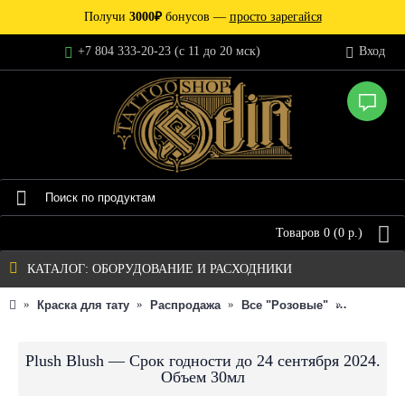
Получи
3000₽
бонусов —
просто зарегайся
+7 804 333-20-23 (c 11 до 20 мск)
Вход
Товаров 0 (0 р.)
КАТАЛОГ: ОБОРУДОВАНИЕ И РАСХОДНИКИ
Краска для тату
Распродажа
Все "Розовые"
Plush Bl
Plush Blush — Срок годности до 24 сентября 2024.
Объем 30мл