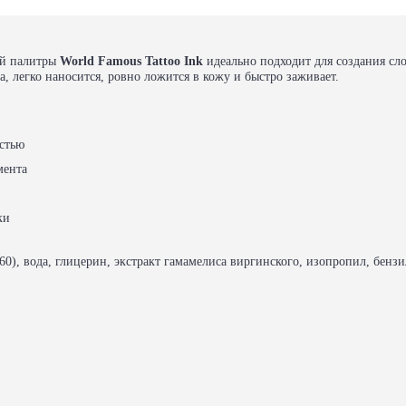
ой палитры
World Famous Tattoo Ink
идеально подходит для создания сл
, легко наносится, ровно ложится в кожу и быстро заживает.
стью
мента
ки
60), вода, глицерин, экстракт гамамелиса виргинского, изопропил, бенз