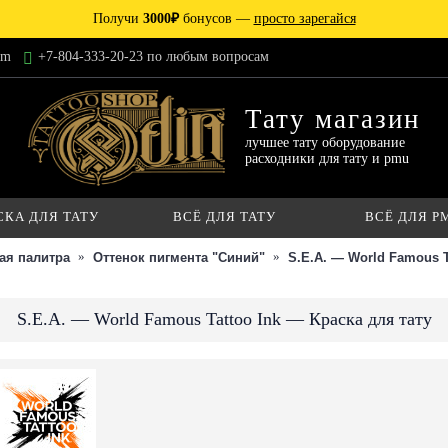
Получи
3000₽
бонусов —
просто зарегайся
am
+7-804-333-20-23 по любым вопросам
Тату магазин
лучшее тату оборудование
расходники для тату и pmu
СКА ДЛЯ ТАТУ
ВСЁ ДЛЯ ТАТУ
ВСЁ ДЛЯ P
ая палитра
Оттенок пигмента "Синий"
S.E.A. — World Famous T
S.E.A. — World Famous Tattoo Ink — Краска для тату