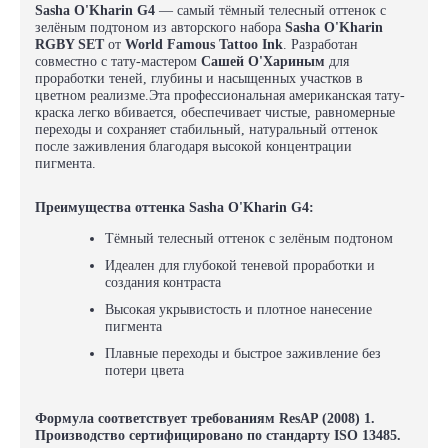
Sasha O'Kharin G4
— самый тёмный телесный оттенок с
зелёным подтоном из авторского набора
Sasha O'Kharin
RGBY SET
от
World Famous Tattoo Ink
. Разработан
совместно с тату-мастером
Сашей О'Хариным
для
проработки теней, глубины и насыщенных участков в
цветном реализме.Эта профессиональная американская тату-
краска легко вбивается, обеспечивает чистые, равномерные
переходы и сохраняет стабильный, натуральный оттенок
после заживления благодаря высокой концентрации
пигмента.
Преимущества оттенка Sasha O'Kharin G4:
Тёмный телесный оттенок с зелёным подтоном
Идеален для глубокой теневой проработки и
создания контраста
Высокая укрывистость и плотное нанесение
пигмента
Плавные переходы и быстрое заживление без
потери цвета
Формула соответствует требованиям ResAP (2008) 1.
Производство сертифицировано по стандарту ISO 13485.