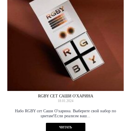
RGBY СЕТ САШИ О'ХАРИНА
18.01.2024
Набо RGBY сет Саши О'харина. Выберите свой набор по
цветам!Если реализм ваш...
ЧИТАТЬ