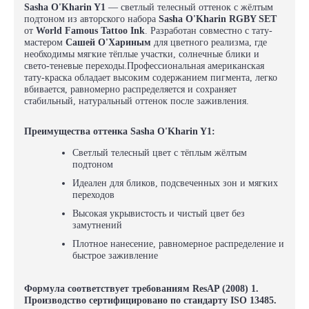
Sasha O'Kharin Y1
— светлый телесный оттенок с жёлтым
подтоном из авторского набора
Sasha O'Kharin RGBY SET
от
World Famous Tattoo Ink
. Разработан совместно с тату-
мастером
Сашей О'Хариным
для цветного реализма, где
необходимы мягкие тёплые участки, солнечные блики и
свето-теневые переходы.Профессиональная американская
тату-краска обладает высоким содержанием пигмента, легко
вбивается, равномерно распределяется и сохраняет
стабильный, натуральный оттенок после заживления.
Преимущества оттенка Sasha O'Kharin Y1:
Светлый телесный цвет с тёплым жёлтым
подтоном
Идеален для бликов, подсвеченных зон и мягких
переходов
Высокая укрывистость и чистый цвет без
замутнений
Плотное нанесение, равномерное распределение и
быстрое заживление
Формула соответствует требованиям ResAP (2008) 1.
Производство сертифицировано по стандарту ISO 13485.