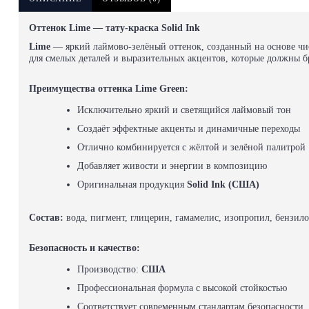
Оттенок Lime — тату-краска Solid Ink
Lime
— яркий лаймово-зелёный оттенок, созданный на основе чист
для смелых деталей и выразительных акцентов, которые должны бр
Преимущества оттенка Lime Green:
Исключительно яркий и светящийся лаймовый тон
Создаёт эффектные акценты и динамичные переходы
Отлично комбинируется с жёлтой и зелёной палитрой
Добавляет живости и энергии в композицию
Оригинальная продукция
Solid Ink (США)
Состав:
вода, пигмент, глицерин, гамамелис, изопропил, бензил
Безопасность и качество:
Производство:
США
Профессиональная формула с высокой стойкостью
Соответствует современным стандартам безопасности