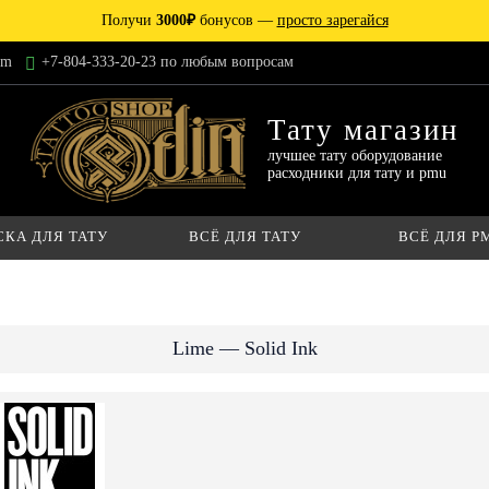
Получи
3000₽
бонусов —
просто зарегайся
am
+7-804-333-20-23 по любым вопросам
Тату магазин
лучшее тату оборудование
расходники для тату и pmu
СКА ДЛЯ ТАТУ
ВСЁ ДЛЯ ТАТУ
ВСЁ ДЛЯ P
Lime — Solid Ink