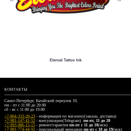
Eternal Tattoo Ink
КОНТАКТЫ
Санкт-Петербург, Батайский переулок 10,
пн - пт с 11:00 до 20:00
сб - вс с 11:00 до 19:00
+7-804-333-20-23
- информация по магазину(заказы, доставка)
+7-981-147-41-52
- консультации(Telegram)
пн-пт, 11 до 20
+7-993-986-15-15
- ремонт/гарантия
пн-пт с 11 до 18
(мск)
+7-981-774-44-92
- персональный менеджер
пн-пт с 10 до 19
(мск)