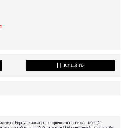
Я
КУПИТЬ
мастера. Корпус выполнен из прочного пластика, оснащён
ходит для работы с
любой тату или ПМ машинкой
, если разъём