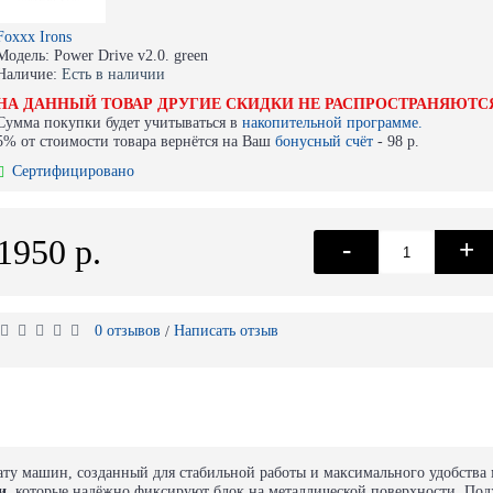
Foxxx Irons
Модель:
Power Drive v2.0. green
Наличие:
Есть в наличии
НА ДАННЫЙ ТОВАР ДРУГИЕ СКИДКИ НЕ РАСПРОСТРАНЯЮТС
Сумма покупки будет учитываться в
накопительной программе.
5% от стоимости товара вернётся на Ваш
бонусный счёт
-
98 р.
Сертифицировано
1950 р.
-
+
0 отзывов
Написать отзыв
/
ту машин, созданный для стабильной работы и максимального удобства 
и
, которые надёжно фиксируют блок на металлической поверхности. Под