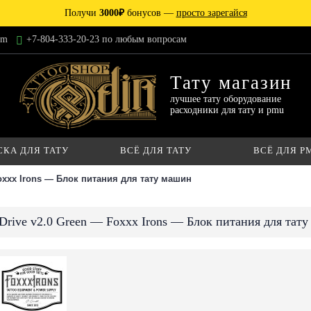
Получи
3000₽
бонусов —
просто зарегайся
am
+7-804-333-20-23 по любым вопросам
Тату магазин
лучшее тату оборудование
расходники для тату и pmu
СКА ДЛЯ ТАТУ
ВСЁ ДЛЯ ТАТУ
ВСЁ ДЛЯ P
Foxxx Irons — Блок питания для тату машин
Drive v2.0 Green — Foxxx Irons — Блок питания для тат