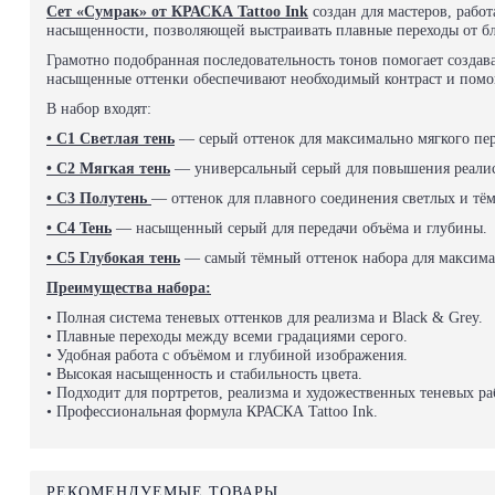
Сет «Сумрак» от КРАСКА Tattoo Ink
создан для мастеров, рабо
насыщенности, позволяющей выстраивать плавные переходы от бл
Грамотно подобранная последовательность тонов помогает создава
насыщенные оттенки обеспечивают необходимый контраст и помог
В набор входят:
• С1 Светлая тень
— серый оттенок для максимально мягкого пер
• С2 Мягкая тень
— универсальный серый для повышения реалис
• С3 Полутень
— оттенок для плавного соединения светлых и тё
• С4 Тень
— насыщенный серый для передачи объёма и глубины.
• С5 Глубокая тень
— самый тёмный оттенок набора для максимал
Преимущества набора:
• Полная система теневых оттенков для реализма и Black & Grey.
• Плавные переходы между всеми градациями серого.
• Удобная работа с объёмом и глубиной изображения.
• Высокая насыщенность и стабильность цвета.
• Подходит для портретов, реализма и художественных теневых ра
• Профессиональная формула КРАСКА Tattoo Ink.
РЕКОМЕНДУЕМЫЕ ТОВАРЫ