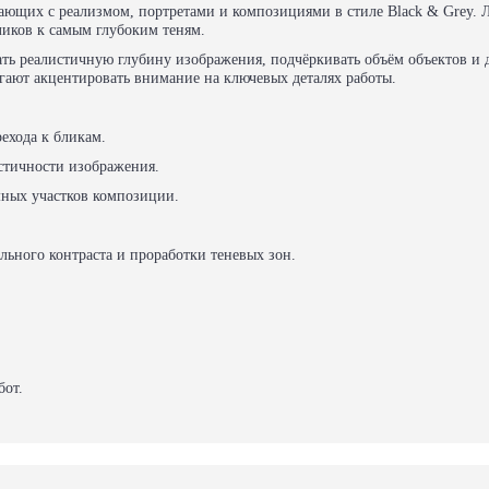
тающих с реализмом, портретами и композициями в стиле Black & Grey. 
иков к самым глубоким теням.
ть реалистичную глубину изображения, подчёркивать объём объектов и д
ают акцентировать внимание на ключевых деталях работы.
ехода к бликам.
тичности изображения.
мных участков композиции.
ьного контраста и проработки теневых зон.
бот.