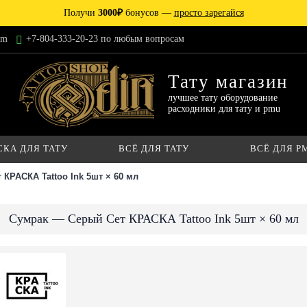
Получи
3000₽
бонусов —
просто зарегайся
am
+7-804-333-20-23 по любым вопросам
Тату магазин
лучшее тату оборудование
расходники для тату и pmu
СКА ДЛЯ ТАТУ
ВСЁ ДЛЯ ТАТУ
ВСЁ ДЛЯ P
КРАСКА Tattoo Ink 5шт × 60 мл
Сумрак — Серый Сет КРАСКА Tattoo Ink 5шт × 60 мл